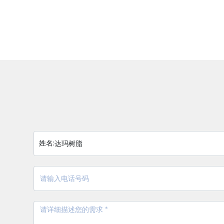
姓名:
达玛树脂