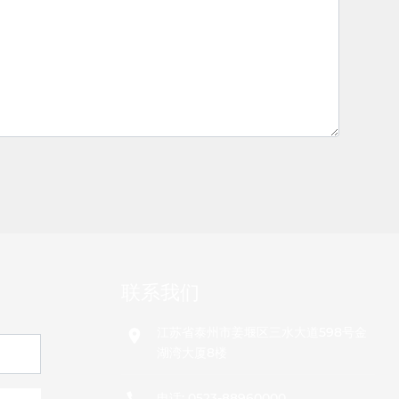
联系我们
江苏省泰州市姜堰区三水大道598号金
湖湾大厦8楼
电话:
0523-88960000