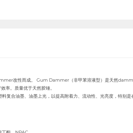
ammer改性而成。 Gum Dammer（非甲苯溶液型）是天然d
产效率。质量优于天然胶锤。
E等塑料复合油墨、油墨上光，以提高附着力、流动性、光亮度，特别
丁酯，NPAC